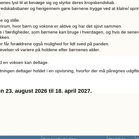
enes lyst til at bevæge sig og styrke deres kropskendskab.
redskabsbaner og herigennem gøre børnene trygge ved at klatre/ spri
.
e og stille.
frirum, hvor børn og voksne er aktive og har det sjovt sammen.
os i færdigheder, som børnene kan bruge i hverdagen, og hvis de sener
ikken.
r får forældrene også mulighed for lidt sved på panden.
velser vil variere på holdene efter børnenes alder.
d en voksen kan deltage.
ningen deltager holdet i en opvisning, hvorfor der må påregnes udgifter
n 23. august 2026 til 18. april 2027.