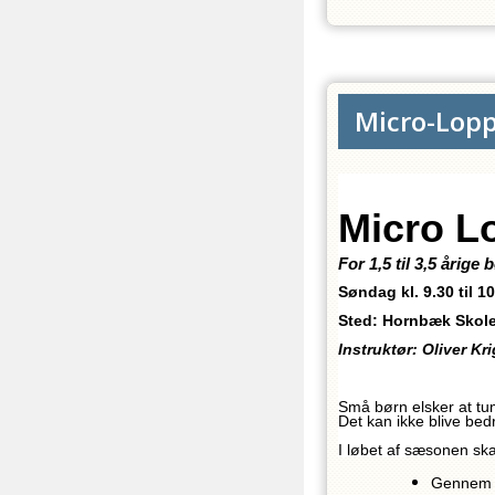
Micro-Lopp
Micro L
For 1,5 til 3,5 årig
Søndag kl. 9.30 til 1
0
Sted: Hornbæk Skole
Instruktør: Oliver K
Små børn elsker at tum
Det kan ikke blive bed
I løbet af sæsonen skal
Gennem l