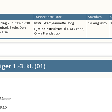
Træner/Instruktør
Startdato
S
sdag
kl.
16:30 - 17:30
Instruktør
:
Jeannette Borg
19. Aug 2026
1
nbæk Skole, Den
Hjælpeinstruktør
:
Filukka Green
,
le sal
Olivia Frendstrup
ger 1.-3. kl.
(
01
)
 klasse
18.15