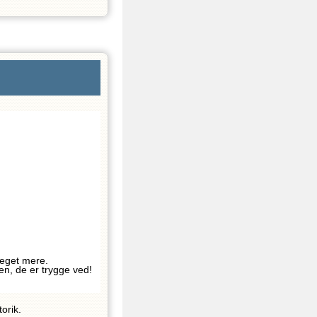
 meget mere.
en, de er trygge ved!
orik.