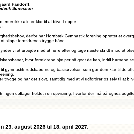
tgaard Pandorff.
rederik Sunesson
, men ikke alle er klar til at blive Lopper...
er
tryghedsbehov, derfor har Hornbæk Gymnastik forening oprettet et over
il at slippe forældrenes trygge hånd.
nder vi at arbejde med at høre efter og tage næste skridt imod at blive
dskabsbaner, hvor forældrene hjælper så godt de kan, indtil børnene sel
il gymnastik-redskaberne og basisøvelser, som gør dem klar til de efte
rening.
vi er trygge og har det sjovt, samtidig med at vi udfordrer os selv til at b
ningen deltager holdet i en opvisning, hvorfor der må påregnes udgifter 
 23. august 2026 til 18. april 2027.