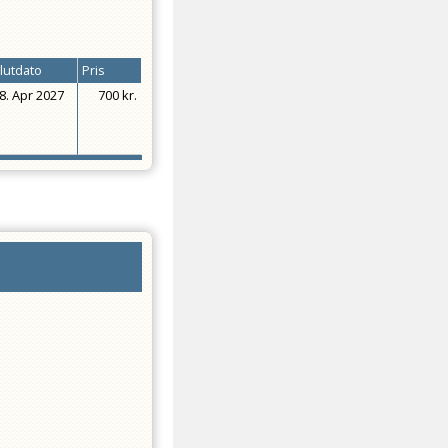
lutdato
Pris
8. Apr 2027
700 kr.