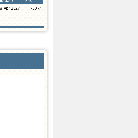
lutdato
Pris
8. Apr 2027
700 kr.