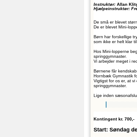
Instruktør:
Allan Kli
Hjælpeinstruktør: F
De små er blevet større
De er blevet Mini-lopp
Børn har forskellige 
som ikke er helt klar t
Hos Mini-lopperne begy
springgymnaster.
Vi arbejder meget i re
Børnene får kendskab t
Hornbæk Gymnastik fo
Vigtigst for os er, at 
springgymnaster.
Lige inden sæsonafslut
Kontingent kr. 700,-
Start: Søndag den