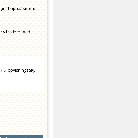
nge/ hoppe/ snurre
e vil videre med
opvisningstøj.
 til