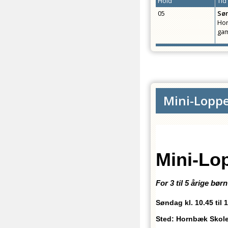
Hold
Tid
05
Sø
Hor
gam
Mini-Loppe
Mini-Lo
For 3 til 5 årige bø
Søndag kl. 10.45 til 
Sted: Hornbæk Skole