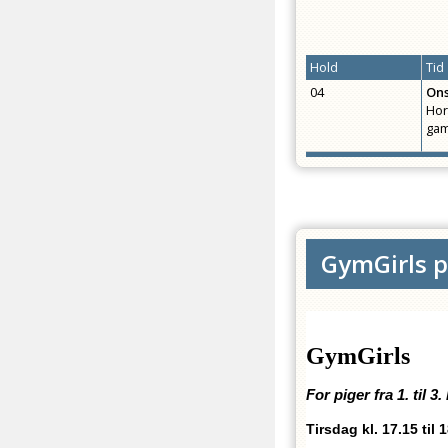
Hold
Tid
04
On
Hor
gam
GymGirls pi
GymGirls
For piger fra 1. til 3.
Tirsdag kl. 17.15 til 