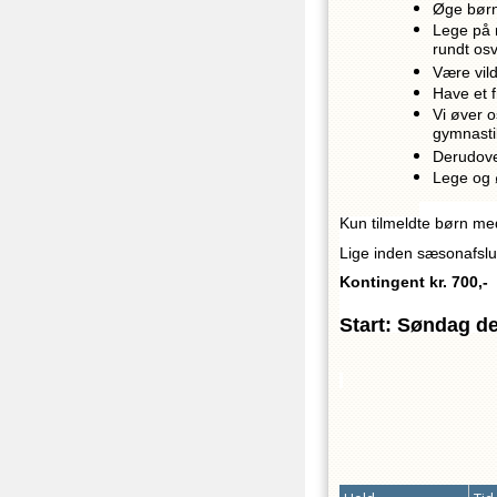
Øge børn
Lege på 
rundt osv
Være vild
Have et 
Vi øver 
gymnast
Derudove
Lege og ø
Kun tilmeldte børn me
Lige inden sæsonafslut
Kontingent kr. 700,-
Start: Søndag de