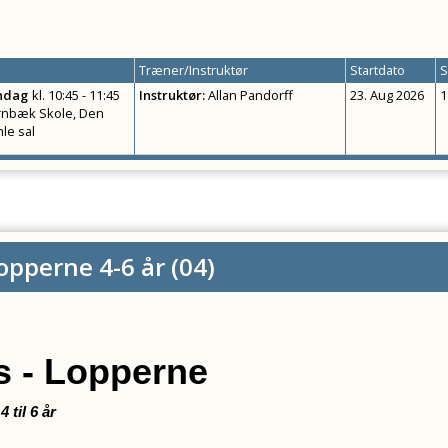
Træner/Instruktør
Startdato
S
ndag
kl.
10:45 - 11:45
Instruktør
:
Allan Pandorff
23. Aug 2026
1
nbæk Skole, Den
le sal
opperne 4-6 år
(
04
)
 - Lopperne
 til 6 år