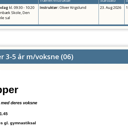
Træner/Instruktør
Startdato
S
ndag
kl.
09:30 - 10:20
Instruktør
:
Oliver Krigslund
23. Aug 2026
1
nbæk Skole, Den
le sal
r 3-5 år m/voksne
(
06
)
pper
rn med deres voksne
11.45
s gl. gymnastiksal