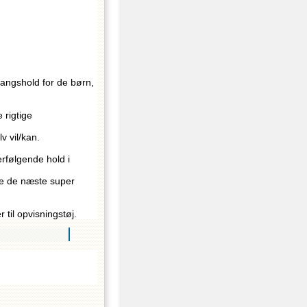
gangshold for de børn,
 rigtige
v vil/kan.
rfølgende hold i
live de næste super
til opvisningstøj.