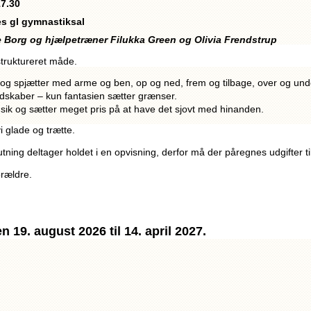
17.30
s gl gymnastiksal
 Borg og hjælpetræner Filukka Green og Olivia Frendstrup
struktureret måde.
og spjætter med arme og ben, op og ned, frem og tilbage, over og und
redskaber – kun fantasien sætter grænser.
sik og sætter meget pris på at have det sjovt med hinanden.
vi glade og trætte.
tning deltager holdet i en opvisning, derfor må der påregnes udgifter ti
orældre.
 19. august 2026 til 14. april 2027.