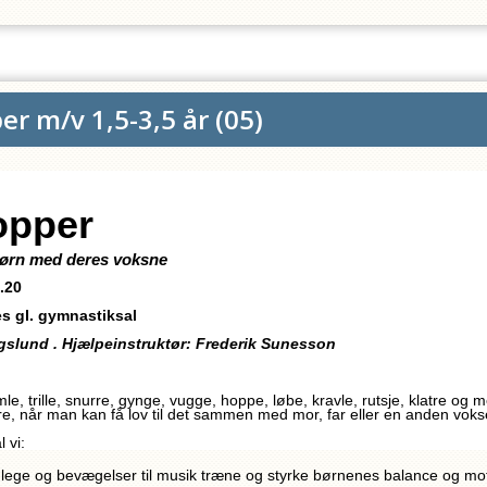
er m/v 1,5-3,5 år
(
05
)
opper
e børn med deres voksne
.20
s gl. gymnastiksal
rigslund . Hjælpeinstruktør: Frederik Sunesson
le, trille, snurre, gynge, vugge, hoppe, løbe, kravle, rutsje, klatre og
re, når man kan få lov til det sammen med mor, far eller en anden voks
 vi:
ege og bevægelser til musik træne og styrke børnenes balance og mot