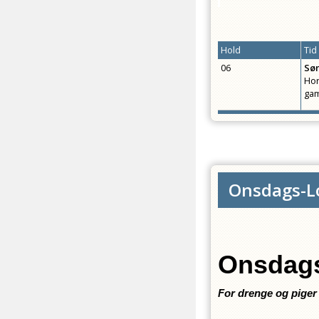
Hold
Tid
06
Sø
Hor
gam
Onsdags-L
Onsdags
For drenge og piger 4