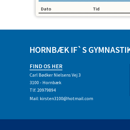
OPRET EN PROFIL
Dato
Tid
HORNBÆK IF`S GYMNASTI
FIND OS HER
Carl Bødker Nielsens Vej 3
3100 - Hornbæk
Tlf.
20979894
Mail:
kirsten3100@hotmail.com