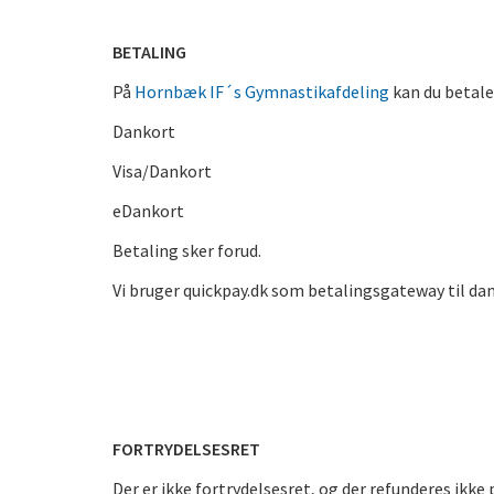
BETALING
På
Hornbæk IF´s Gymnastikafdeling
kan du betal
Dankort
Visa/Dankort
eDankort
Betaling sker forud.
Vi bruger quickpay.dk som betalingsgateway til da
FORTRYDELSESRET
Der er ikke fortrydelsesret, og der refunderes ikke p