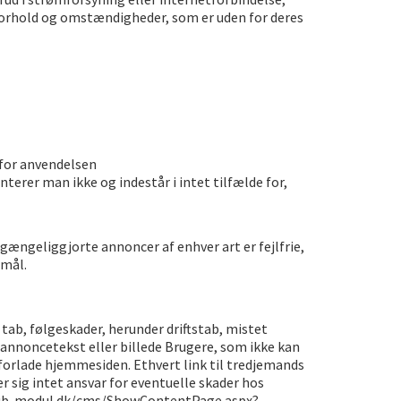
forhold og omstændigheder, som er uden for deres
 for anvendelsen
nterer man ikke og indestår i intet tilfælde for,
geliggjorte annoncer af enhver art er fejlfrie,
rmål.
 tab, følgeskader, herunder driftstab, mistet
 annoncetekst eller billede Brugere, som ikke kan
forlade hjemmesiden. Ethvert link til tredjemands
r sig intet ansvar for eventuelle skader hos
ub-modul.dk/cms/ShowContentPage.aspx?