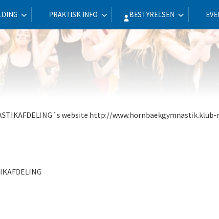
LDING
PRAKTISK INFO
BESTYRELSEN
EVE
ASTIKAFDELING´s website http://www.hornbaekgymnastik.klub
TIKAFDELING