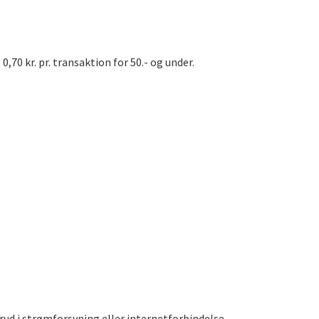
,70 kr. pr. transaktion for 50.- og under.
rud i strømforsyning eller internetforbindelse,