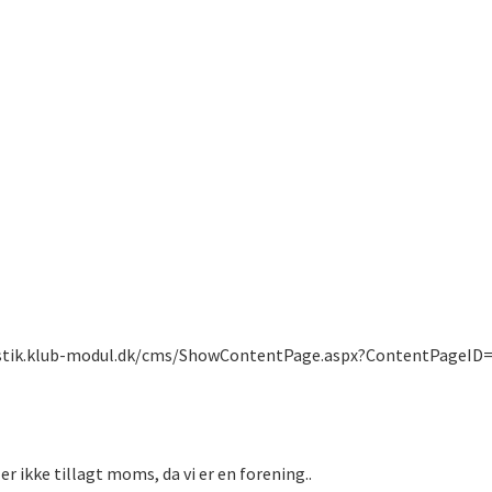
tik.klub-modul.dk/cms/ShowContentPage.aspx?ContentPageID
g
er ikke tillagt moms, da vi er en forening..