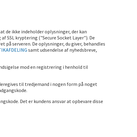
at de ikke indeholder oplysninger, der kan
 af SSL kryptering ("Secure Socket Layer"). De
et på serveren. De oplysninger, du giver, behandles
TIKAFDELING
samt udsendelse af nyhedsbreve,
indsigelse mod en registrering i henhold til
deregives til tredjemand i nogen form på noget
g adgangskode.
angskode. Det er kundens ansvar at opbevare disse