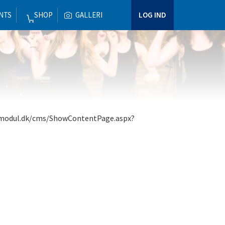
NTS
SHOP
GALLERI
LOG IND
-modul.dk/cms/ShowContentPage.aspx?