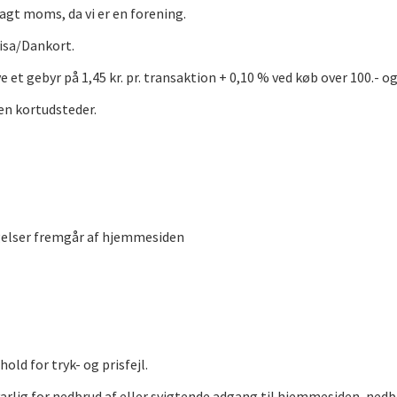
llagt moms, da vi er en forening.
Visa/Dankort.
et gebyr på 1,45 kr. pr. transaktion + 0,10 % ved køb over 100.- og 0
gen kortudsteder.
ngelser fremgår af hjemmesiden
old for tryk- og prisfejl.
varlig for nedbrud af eller svigtende adgang til hjemmesiden, nedb