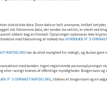
es statistiske data. Disse data er helt anonyme, hvilket betyder, 
gget ind. Følsomme data, der sendes via nettet, er sikret ved brug
aceret sikkert bag en firewall. Oplysninger opbevares ikke krypter
forbindelse med fakturering af indkøb hos
HORNBÆK IF`S GYMNAS
ASTIKAFDELING
har du altid mulighed for indsigt, og du kan gøre 
 transaktion med kunden. Ingen registrerede personoplysninger vi
ing eller i øvrigt kræves af offentlige myndigheder. Brugernavn o
ÆK IF`S GYMNASTIKAFDELING
, tildeles et brugernavn og en adg