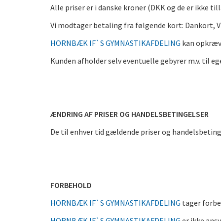
Alle priser er i danske kroner (DKK og de er ikke ti
Vi modtager betaling fra følgende kort: Dankort, 
HORNBÆK IF`S GYMNASTIKAFDELING
kan opkræve 
Kunden afholder selv eventuelle gebyrer m.v. til e
ÆNDRING AF PRISER OG HANDELSBETINGELSER
De til enhver tid gældende priser og handelsbeti
FORBEHOLD
HORNBÆK IF`S GYMNASTIKAFDELING
tager forbeh
HORNBÆK IF`S GYMNASTIKAFDELING
er ikke ans