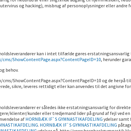
tervirus og hacking), misbrug af personoplysninger eller andre 
holdsleverandører kan i intet tilfælde gøres erstatningsansvarlig
dk/cms/ShowContentPage.aspx?ContentPageID=10
, herunder gara
 og behov.
/cms/ShowContentPage.aspx?ContentPageID=10 og de herpå tilgæn
rede, sikre, leveres rettidigt eller kan anvendes til det angivne fo
holdsleverandører er således ikke erstatningsansvarlig for direkte
ere/klienter/kunder eller tredjemand lider på grund af fejl ved en
anvendelse af
HORNBÆK IF`S GYMNASTIKAFDELING
ydelser samt 
MNASTIKAFDELING
.
HORNBÆK IF`S GYMNASTIKAFDELING
påtage
MNASTIKAFDELING
ydelser på
http://www.hornbaekgymnastik.kl