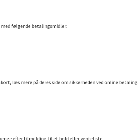
e med følgende betalingsmidler:
nkort, læs mere på deres side om sikkerheden ved online betaling.
enge efter tilmelding til et hold eller venteliste.