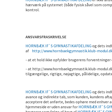
hærværk på systemet (både fysisk såvel som compu
kontrol.
ANSVARSFRASKRIVELSE
HORNBÆK IF`S GYMNASTIKAFDELING
og dets ind
af
http://www.hornbaekgymnastik.klub-modul.
- at et hold ikke opfylder brugerens forventninger
- at http://www.hornbaekgymnastik.klub-modul.dk
tilgængelige, rigtige, nøjagtige, pålidelige, opdate
HORNBÆK IF`S GYMNASTIKAFDELING
og dets ind
avance og indirekte tab, som kunden, kundens aftag
acceptere det anførte, bedes ophøre med enhver 
hjemmeside er uden ansvar for
HORNBÆK IF`S GY
brugeren som følge af brug af
HORNBÆK IF`S GY