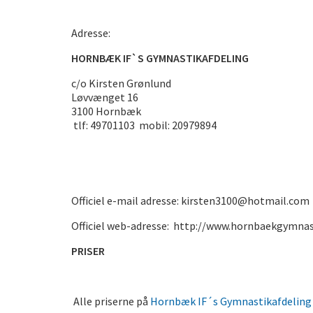
Adresse:
HORNBÆK IF`S GYMNASTIKAFDELING
c/o Kirsten Grønlund
Løvvænget 16
3100 Hornbæk
tlf: 49701103 mobil: 20979894
Officiel e-mail adresse: kirsten3100@hotmail.com
Officiel web-adresse:
http://www.hornbaekgymnas
PRISER
Alle priserne på
Hornbæk IF´s Gymnastikafdelin