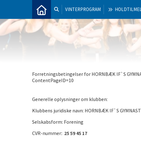
VINTERPROGRAM
HOLDTILME
Forretningsbetingelser for HORNBÆK IF`S GYMN
ContentPageID=10
Generelle oplysninger om klubben:
Klubbens juridiske navn: HORNBÆK IF`S GYMNAS
Selskabsform: Forening
CVR-nummer
:
25 59 45 17