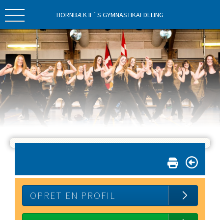
HORNBÆK IF`S GYMNASTIKAFDELING
OPRET EN PROFIL