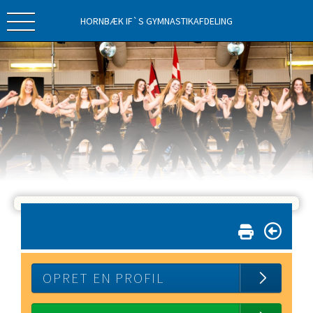
HORNBÆK IF`S GYMNASTIKAFDELING
OPRET EN PROFIL